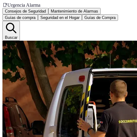
📑
Urgencia Alarma
Consejos de Seguridad
Mantenimiento de Alarmas
Guías de compra
Seguridad en el Hogar
Guías de Compra
Buscar