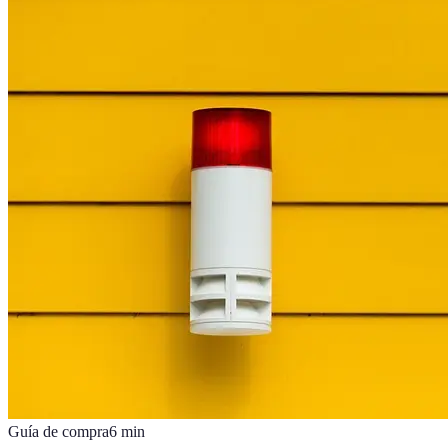
Guía de compra
6
min