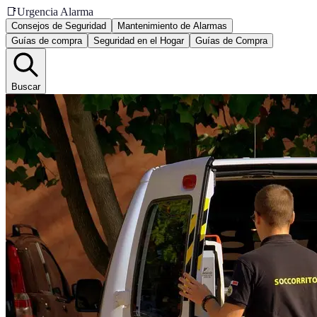
📑
Urgencia Alarma
Consejos de Seguridad
Mantenimiento de Alarmas
Guías de compra
Seguridad en el Hogar
Guías de Compra
Buscar