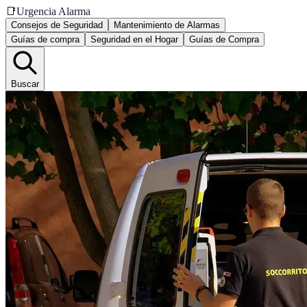
📑
Urgencia Alarma
Consejos de Seguridad
Mantenimiento de Alarmas
Guías de compra
Seguridad en el Hogar
Guías de Compra
Buscar